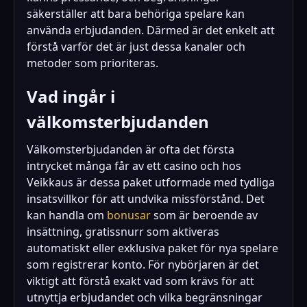
säkerställer att bara behöriga spelare kan
använda erbjudanden. Därmed är det enkelt att
förstå varför det är just dessa kanaler och
metoder som prioriteras.
Vad ingår i
välkomsterbjudanden
Välkomsterbjudanden är ofta det första
intrycket många får av ett casino och hos
Veikkaus är dessa paket utformade med tydliga
insatsvillkor för att undvika missförstånd. Det
kan handla om
bonusar
som är beroende av
insättning, gratissnurr som aktiveras
automatiskt eller exklusiva paket för nya spelare
som registrerar konto. För nybörjaren är det
viktigt att förstå exakt vad som krävs för att
utnyttja erbjudandet och vilka begränsningar