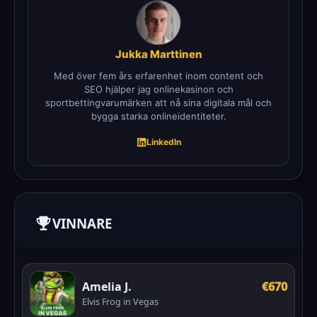
Jukka Marttinen
Med över fem års erfarenhet inom content och
SEO hjälper jag onlinekasinon och
sportbettingvarumärken att nå sina digitala mål och
bygga starka onlineidentiteter.
LinkedIn
VINNARE
Amelia J.
€670
Elvis Frog in Vegas