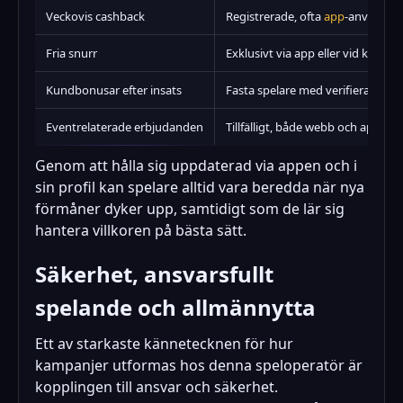
Veckovis cashback
Registrerade, ofta
app
-användar
Fria snurr
Exklusivt via app eller vid kampan
Kundbonusar efter insats
Fasta spelare med verifierat kon
Eventrelaterade erbjudanden
Tillfälligt, både webb och app
Genom att hålla sig uppdaterad via appen och i
sin profil kan spelare alltid vara beredda när nya
förmåner dyker upp, samtidigt som de lär sig
hantera villkoren på bästa sätt.
Säkerhet, ansvarsfullt
spelande och allmännytta
Ett av starkaste kännetecknen för hur
kampanjer utformas hos denna speloperatör är
kopplingen till ansvar och säkerhet.