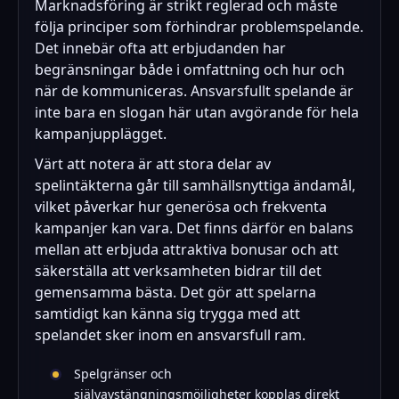
Marknadsföring är strikt reglerad och måste
följa principer som förhindrar problemspelande.
Det innebär ofta att erbjudanden har
begränsningar både i omfattning och hur och
när de kommuniceras. Ansvarsfullt spelande är
inte bara en slogan här utan avgörande för hela
kampanjupplägget.
Värt att notera är att stora delar av
spelintäkterna går till samhällsnyttiga ändamål,
vilket påverkar hur generösa och frekventa
kampanjer kan vara. Det finns därför en balans
mellan att erbjuda attraktiva bonusar och att
säkerställa att verksamheten bidrar till det
gemensamma bästa. Det gör att spelarna
samtidigt kan känna sig trygga med att
spelandet sker inom en ansvarsfull ram.
Spelgränser och
självavstängningsmöjligheter kopplas direkt