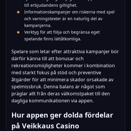
till erbjudandens giltighet.
Informationskampanjer om riskerna med spel
och varningstexter är en naturlig del av
kampanjerna.
Verktyg för att följa och begränsa eget
spelande finns lättåtkomliga.
Spelare som letar efter attraktiva kampanjer bör
därför känna till att bonusar och
rekreationsmöjligheter kommer i kombination
med starkt fokus på stöd och preventive
åtgärder för att minimera skador orsakade av
spelmissbruk. Denna balans är något som
präglar allt från deras välkomstpaket till den
dagliga kommunikationen via appen.
Hur appen ger dolda fördelar
på Veikkaus Casino