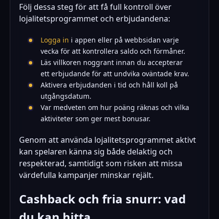
Följ dessa steg för att få full kontroll över
lojalitetsprogrammet och erbjudandena:
Logga in
i appen eller på webbsidan varje
vecka för att kontrollera saldo och förmåner.
Läs villkoren noggrant innan du accepterar
ett erbjudande för att undvika oväntade krav.
Aktivera erbjudanden i tid och håll koll på
utgångsdatum.
Var medveten om hur poäng räknas och vilka
aktiviteter som ger mest bonusar.
Genom att använda lojalitetsprogrammet aktivt
kan spelaren känna sig både delaktig och
respekterad, samtidigt som risken att missa
värdefulla kampanjer minskar rejält.
Cashback och fria snurr: vad
du kan hitta