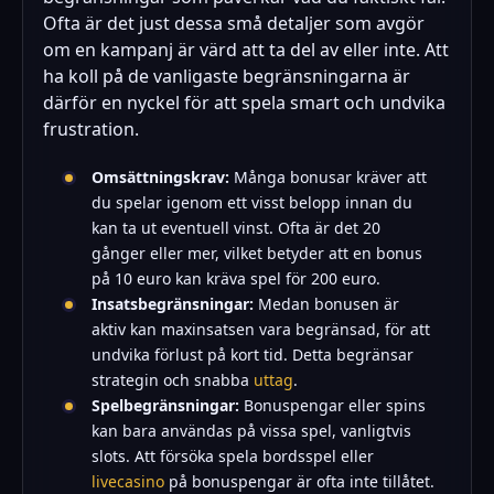
Ofta är det just dessa små detaljer som avgör
om en kampanj är värd att ta del av eller inte. Att
ha koll på de vanligaste begränsningarna är
därför en nyckel för att spela smart och undvika
frustration.
Omsättningskrav:
Många bonusar kräver att
du spelar igenom ett visst belopp innan du
kan ta ut eventuell vinst. Ofta är det 20
gånger eller mer, vilket betyder att en bonus
på 10 euro kan kräva spel för 200 euro.
Insatsbegränsningar:
Medan bonusen är
aktiv kan maxinsatsen vara begränsad, för att
undvika förlust på kort tid. Detta begränsar
strategin och snabba
uttag
.
Spelbegränsningar:
Bonuspengar eller spins
kan bara användas på vissa spel, vanligtvis
slots. Att försöka spela bordsspel eller
livecasino
på bonuspengar är ofta inte tillåtet.