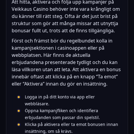
Att hitta, aktivera och följa upp kampanjer på
Veikkaus Casino behöver inte vara krångligt om
du känner till rätt steg. Ofta är det just brist på
struktur som gör att många missar att utnyttja
bonusar fullt ut, trots att de finns tillgängliga.
Först och främst bör du regelbundet kolla in
kampanjsektionen i casinoappen eller på
webbplatsen. Här finns de aktuella
erbjudandena presenterade tydligt och du kan
läsa villkoren utan att leta. Att aktivera en bonus
innebär oftast att klicka på en knapp “Ta emot”
eller “Aktivera” innan du gör en insättning.
Logga in på ditt konto via app eller
webbläsare.
Öppna kampanjfliken och identifiera
erbjudanden som passar din spelstil.
Klicka på aktivera eller ta emot bonusen innan
insättning, om så krävs.