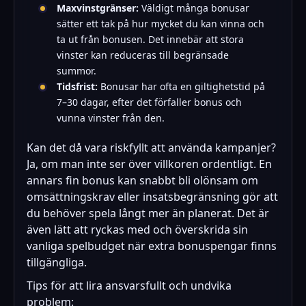
Maxvinstgränser:
Väldigt många bonusar
sätter ett tak på hur mycket du kan vinna och
ta ut från bonusen. Det innebär att stora
vinster kan reduceras till begränsade
summor.
Tidsfrist:
Bonusar har ofta en giltighetstid på
7–30 dagar, efter det förfaller bonus och
vunna vinster från den.
Kan det då vara riskfyllt att använda kampanjer?
Ja, om man inte ser över villkoren ordentligt. En
annars fin bonus kan snabbt bli olönsam om
omsättningskrav eller insatsbegränsning gör att
du behöver spela långt mer än planerat. Det är
även lätt att ryckas med och överskrida sin
vanliga spelbudget när extra bonuspengar finns
tillgängliga.
Tips för att lira ansvarsfullt och undvika
problem: