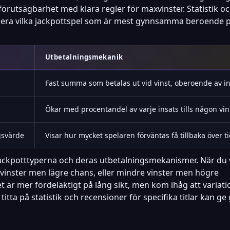
örutsägbarhet med klara regler för maxvinster. Statistik o
tifiera vilka jackpottspel som är mest gynnsamma beroende 
Utbetalningsmekanik
Fast summa som betalas ut vid vinst, oberoende av i
Ökar med procentandel av varje insats tills någon vi
gsvärde
Visar hur mycket spelaren förväntas få tillbaka över t
jackpotttyperna och deras utbetalningsmekanismer. När du v
 vinster men lägre chans, eller mindre vinster men högre
t är mer fördelaktigt på lång sikt, men kom ihåg att variati
titta på statistik och recensioner för specifika titlar kan ge