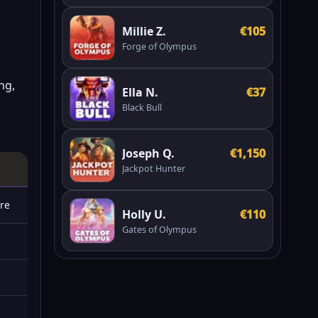
Millie Z.
€105
Forge of Olympus
ng,
Ella N.
€37
Black Bull
Joseph Q.
€1,150
Jackpot Hunter
ure
Holly U.
€110
Gates of Olympus