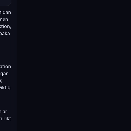
 sidan
onen
ktion,
lbaka
ation
ngar
,
iktig
m är
n rikt