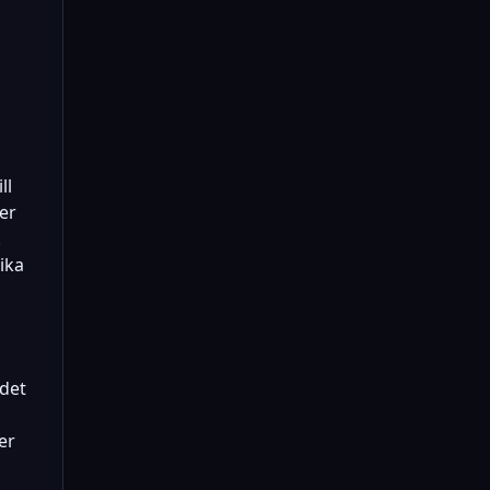
ll
er
.
nika
 det
er