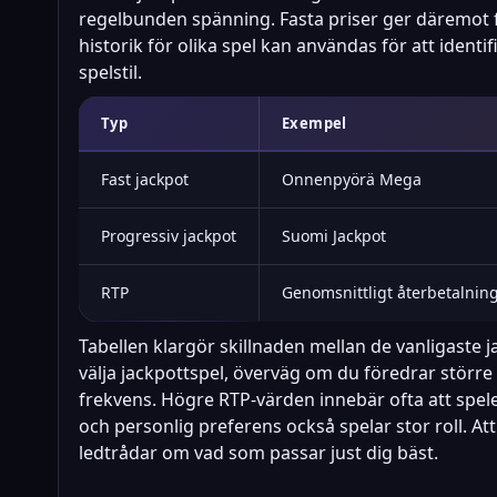
regelbunden spänning. Fasta priser ger däremot f
historik för olika spel kan användas för att iden
spelstil.
Typ
Exempel
Fast jackpot
Onnenpyörä Mega
Progressiv jackpot
Suomi Jackpot
RTP
Genomsnittligt återbetalnin
Tabellen klargör skillnaden mellan de vanligaste 
välja jackpottspel, överväg om du föredrar större
frekvens. Högre RTP-värden innebär ofta att spele
och personlig preferens också spelar stor roll. Att 
ledtrådar om vad som passar just dig bäst.