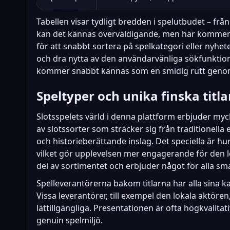
Tabellen visar tydligt bredden i spelutbudet – från 
kan det kännas överväldigande, men här kommer n
för att snabbt sortera på spelkategori eller nyhete
och dra nytta av den användarvänliga sökfunktionen
kommer snabbt kännas som en smidig rutt genom 
Speltyper och unika finska titla
Slotsspelets värld i denna plattform erbjuder myc
av slotssorter som sträcker sig från traditionell
och historieberättande inslag. Det speciella är hur
vilket gör upplevelsen mer engagerande för den l
del av sortimentet och erbjuder något för alla sma
Spelleverantörerna bakom titlarna har alla sina k
Vissa leverantörer, till exempel den lokala aktör
lättillgängliga. Presentationen är ofta högkvalitat
genuin spelmiljö.