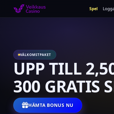
Spel
Logga
VÄLKOMSTPAKET
UPP TILL 2,5
300 GRATIS 
HÄMTA BONUS NU