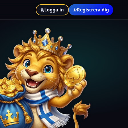
Logga in
Registrera dig