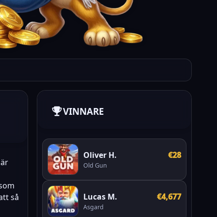
VINNARE
Oliver H.
€28
 är
Old Gun
 som
Lucas M.
€4,677
att så
Asgard
h