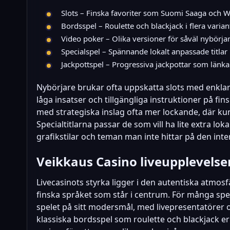
Slots – Finska favoriter som Suomi Saaga och Wil
Bordsspel – Roulette och blackjack i flera variant
Video poker – Olika versioner för såväl nybörja
Specialspel – Spännande lokalt anpassade titlar 
Jackpottspel – Progressiva jackpottar som länkar 
Nybörjare brukar ofta uppskatta slots med enklare
låga insatser och tillgängliga instruktioner på f
med strategiska inslag ofta mer lockande, där ku
Specialtitlarna passar de som vill ha lite extra lo
grafikstilar och teman man inte hittar på den int
Veikkaus Casino liveupplevelser
Livecasinots styrka ligger i den autentiska atmos
finska språket som står i centrum. För många spel
spelet på sitt modersmål, med livepresentatörer 
klassiska bordsspel som roulette och blackjack e