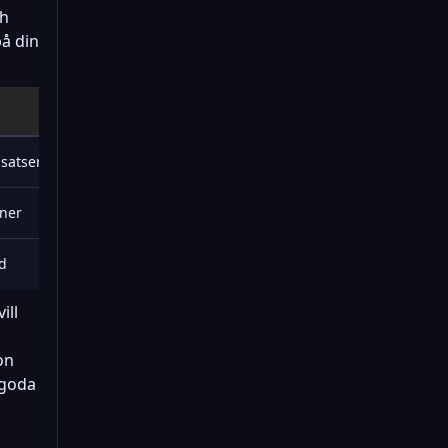
ch
på din
nsatser
nner
id
ill
on
 goda