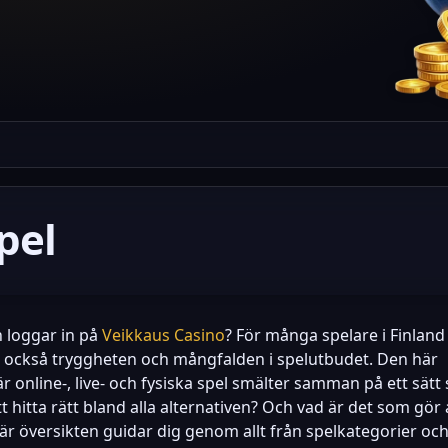
pel
 loggar in på
Veikkaus Casino
? För många spelare i Finland
an också tryggheten och mångfalden i spelutbudet. Den här
 online-, live- och fysiska spel smälter samman på ett sätt
tt hitta rätt bland alla alternativen? Och vad är det som gör 
är översikten guidar dig genom allt från spelkategorier oc