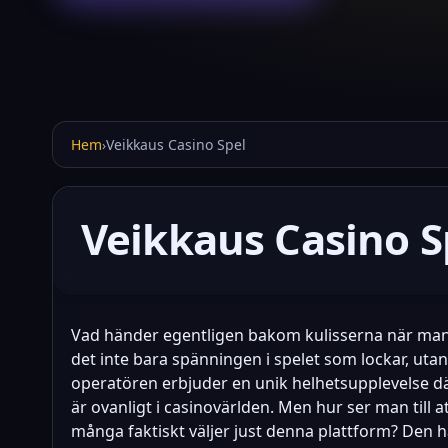
Hem
Veikkaus Casino Spel
›
Veikkaus Casino S
Vad händer egentligen bakom kulisserna när man
det inte bara spänningen i spelet som lockar, ut
operatören erbjuder en unik helhetsupplevelse där
är ovanligt i casinovärlden. Men hur ser man till a
många faktiskt väljer just denna plattform? Den h