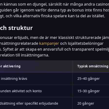
an kännas som en djungel, särskilt när många andra casino
 guiden går igenom varför denna typ av bonus inte finns ho
ch vilka alternativ finska spelare kan ta del av istället.
ch struktur
t bonusar erbjuds, men de är mer klassiskt strukturerade jäm
insättningsrelaterade
kampanjer
och lojalitetsbelöningar
 Syftet är att skapa en ansvarsfull och transparent spelmil
elation till insättningarna.
ör aktivering
Typisk omsättning
 insättning krävs
25–40 gånger
unden aktivitet och konto
15–30 gånger
sättning eller specifikt erbjudande
20 gånger