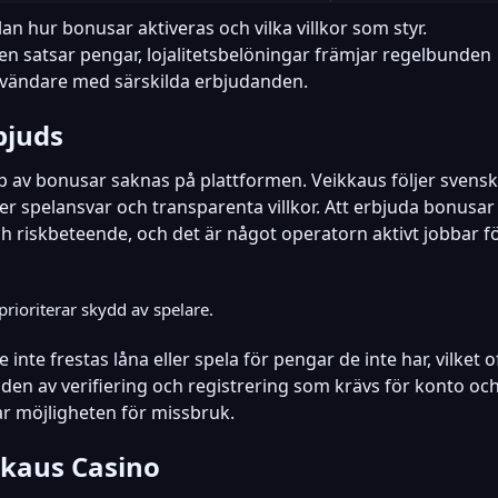
lan hur bonusar aktiveras och vilka villkor som styr.
en satsar pengar, lojalitetsbelöningar främjar regelbunden
nvändare med särskilda erbjudanden.
bjuds
 typ av bonusar saknas på plattformen. Veikkaus följer svens
äller spelansvar och transparenta villkor. Att erbjuda bonusar
ch riskbeteende, och det är något operatorn aktivt jobbar fö
prioriterar skydd av spelare.
inte frestas låna eller spela för pengar de inte har, vilket o
den av verifiering och registrering som krävs för konto oc
ar möjligheten för missbruk.
kkaus Casino