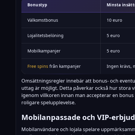
Bonustyp
Minsta insät
Välkomstbonus
10 euro
Lojalitetsbelöning
5 euro
Mobilkampanjer
5 euro
Free spins
från kampanjer
Ingen krävs, m
Omsättningsregler innebär att bonus- och eventue
uttag är möjligt. Detta påverkar också hur stora v
igenom villkoren innan man accepterar en bonus är
roligare spelupplevelse.
Mobilanpassade och VIP-erbjud
Mobilanvändare och lojala spelare uppmärksamma