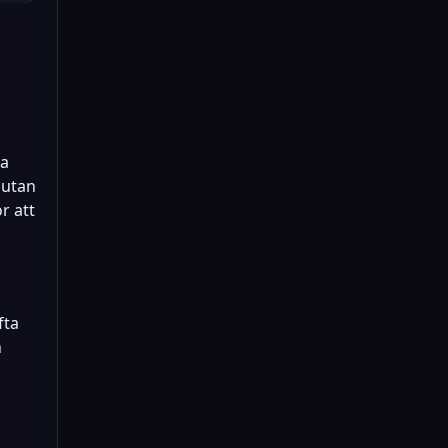
ka
 utan
r att
fta
h