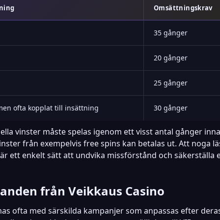
tning
Omsättningskrav
35 gånger
20 gånger
25 gånger
en ofta kopplat till insättning
30 gånger
lla vinster måste spelas igenom ett visst antal gånger inn
inster från exempelvis free spins kan betalas ut. Att noga l
 ett enkelt sätt att undvika missförstånd och säkerställa 
anden från Veikkaus Casino
s ofta med särskilda kampanjer som anpassas efter deras