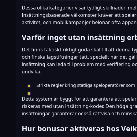
Dessa olika kategorier visar tydligt skillnaden mel
Insättningsbaserade välkomster kräver att spelar
aktivitet, och mobilkampanjer belönar ofta appa
Varför inget utan insättning er
Det finns faktiskt riktigt goda skäl till att denna
och finska lagstiftningar tätt, speciellt när det g
insättning kan leda till problem med verifiering o
undvika.
Strikta regler kring statliga speloperatörer som 
Detta system är byggt för att garantera att spelare 
riskeras med utan insättning-koder. Den höga gra
insättningar garanterar också rättvisa och minsk
Hur bonusar aktiveras hos Vei