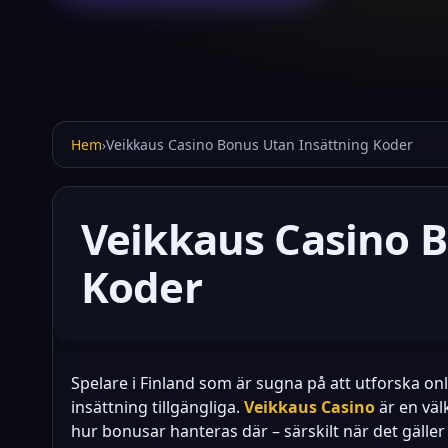
Hem
Veikkaus Casino Bonus Utan Insättning Koder
›
Veikkaus Casino 
Koder
Spelare i Finland som är sugna på att utforska o
insättning tillgängliga.
Veikkaus Casino
är en väl
hur bonusar hanteras där – särskilt när det gäller