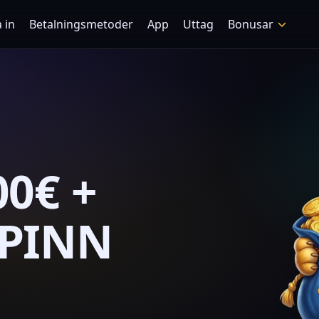
 in
Betalningsmetoder
App
Uttag
Bonusar
00€ +
SPINN