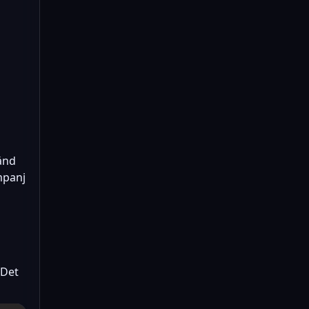
änd
mpanj
 Det