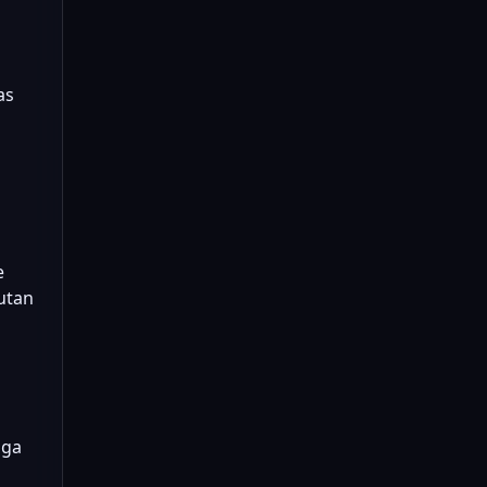
as
e
 utan
nga