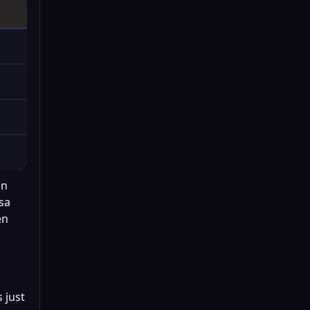
an
äsa
en
 just