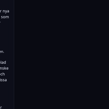
är nya
r som
r
en.
plad
anske
och
issa
er