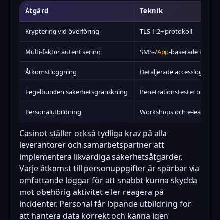
Åtgärd
Teknik
Kryptering vid överföring
TLS 1.2+ protokoll
Multi-faktor autentisering
SMS-/
App
-baserade koder
Åtkomstloggning
Detaljerade accesslogs
Regelbunden säkerhetsgranskning
Penetrationstester och revi
Personalutbildning
Workshops och e-learning
Casinot ställer också tydliga krav på alla
leverantörer och samarbetspartner att
implementera likvärdiga säkerhetsåtgärder.
Varje åtkomst till personuppgifter är spårbar via
omfattande loggar för att snabbt kunna skydda
mot obehörig aktivitet eller reagera på
incidenter. Personal får löpande utbildning för
att hantera data korrekt och känna igen