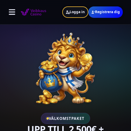
Logga in
Registrera dig
Meny
Spel
Logga in
Betalningsmetoder
App
Uttag
Bonusar
VÄLKOMSTPAKET
UPP TILL 2,500€ +