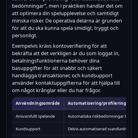
bedömningar”, men i praktiken handlar det om
att optimera din spelupplevelse och samtidigt
minska risker. De operativa delarna är grunden
för att du ska kunna spela smidigt, tryggt och
personligt.
Exempelvis krävs kontoverifiering för att
bekräfta att det verkligen är du som loggat in,
betalningsfunktionerna behöver dina
basuppgifter för att snabbt och säkert
handlägga transaktioner, och kundsupport
använder kontaktuppgifterna för att hjälpa till
om något krånglar eller du har frågor.
Användningsområde
Automatisering/profilering
Ansvarsfullt spelande
Automatiska riskbedömningar basera
Kundsupport
Delvis automatiserad svarsfunktion, ö