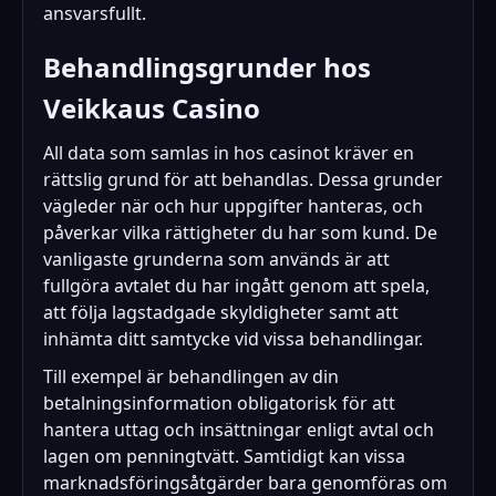
ansvarsfullt.
Behandlingsgrunder hos
Veikkaus Casino
All data som samlas in hos casinot kräver en
rättslig grund för att behandlas. Dessa grunder
vägleder när och hur uppgifter hanteras, och
påverkar vilka rättigheter du har som kund. De
vanligaste grunderna som används är att
fullgöra avtalet du har ingått genom att spela,
att följa lagstadgade skyldigheter samt att
inhämta ditt samtycke vid vissa behandlingar.
Till exempel är behandlingen av din
betalningsinformation obligatorisk för att
hantera uttag och insättningar enligt avtal och
lagen om penningtvätt. Samtidigt kan vissa
marknadsföringsåtgärder bara genomföras om