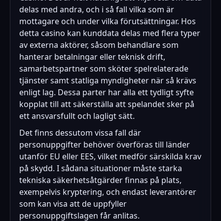
delas med andra, och i så fall vilka som är
mottagare och under vilka förutsättningar. Hos
detta casino kan kunddata delas med flera typer
av externa aktörer, såsom behandlare som
hanterar betalningar eller teknisk drift,
samarbetspartner som sköter spelrelaterade
tjänster samt statliga myndigheter när så krävs
enligt lag. Dessa parter har alla ett tydligt syfte
kopplat till att säkerställa att spelandet sker på
ett ansvarsfullt och lagligt sätt.
Det finns dessutom vissa fall där
personuppgifter behöver överföras till länder
utanför EU eller EES, vilket medför särskilda krav
på skydd. I sådana situationer måste starka
tekniska säkerhetsåtgärder finnas på plats,
exempelvis kryptering, och endast leverantörer
som kan visa att de uppfyller
personuppgiftslagen får anlitas.