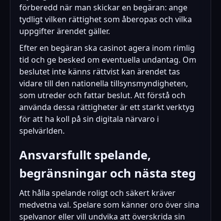
förberedd när man skickar en begäran: ange
tydligt vilken rättighet som åberopas och vilka
uppgifter ärendet gäller.
Efter en begäran ska casinot agera inom rimlig
tid och ge besked om eventuella undantag. Om
beslutet inte känns rättvist kan ärendet tas
vidare till den nationella tillsynsmyndigheten,
som utreder och fattar beslut. Att förstå och
använda dessa rättigheter är ett starkt verktyg
för att ha koll på sin digitala närvaro i
spelvärlden.
Ansvarsfullt spelande,
begränsningar och nästa steg
Att hålla spelande roligt och säkert kräver
medvetna val. Spelare som känner oro över sina
spelvanor eller vill undvika att överskrida sin