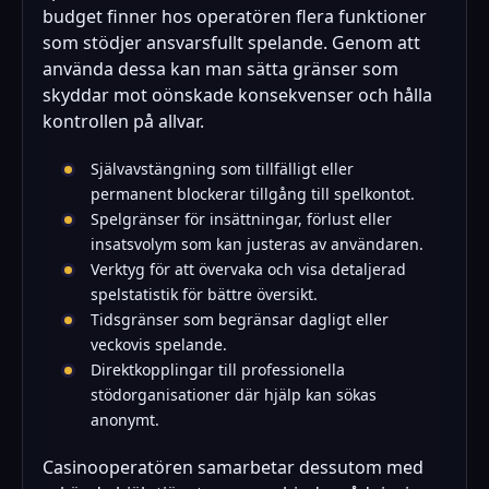
budget finner hos operatören flera funktioner
som stödjer ansvarsfullt spelande. Genom att
använda dessa kan man sätta gränser som
skyddar mot oönskade konsekvenser och hålla
kontrollen på allvar.
Självavstängning som tillfälligt eller
permanent blockerar tillgång till spelkontot.
Spelgränser för insättningar, förlust eller
insatsvolym som kan justeras av användaren.
Verktyg för att övervaka och visa detaljerad
spelstatistik för bättre översikt.
Tidsgränser som begränsar dagligt eller
veckovis spelande.
Direktkopplingar till professionella
stödorganisationer där hjälp kan sökas
anonymt.
Casinooperatören samarbetar dessutom med