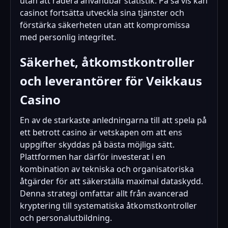
utan att radera användbar statistik. På så vis kan
casinot fortsätta utveckla sina tjänster och
förstärka säkerheten utan att kompromissa
med personlig integritet.
Säkerhet, åtkomstkontroller
och leverantörer för Veikkaus
Casino
En av de starkaste anledningarna till att spela på
ett betrott casino är vetskapen om att ens
uppgifter skyddas på bästa möjliga sätt.
Plattformen har därför investerat i en
kombination av tekniska och organisatoriska
åtgärder för att säkerställa maximal dataskydd.
Denna strategi omfattar allt från avancerad
kryptering till systematiska åtkomstkontroller
och personalutbildning.