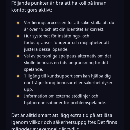
Följande punkter är bra att ha koll på innan
kontot görs aktivt:
Verifieringsprocessen för att säkerställa att du
är över 18 och att din identitet är korrekt.
Hur systemet för insättnings- och
förlustgränser fungerar och möjligheter att
justera dessa löpande.
Val av personliga spelpaus-alternativ om det
skulle behövas en tids begränsning för ditt
spelande.
Tillgång till kundsupport som kan hjälpa dig
när frågor kring bonusar eller säkerhet dyker
upp.
Information om externa stödlinjer och
hjälporganisationer för problemspelande.
Det är alltid smart att lägg extra tid på att läsa
igenom villkor och säkerhetsuppgifter. Det finns
mängder av exempel där tydlig