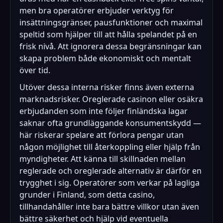
men bra operatörer erbjuder verktyg för
insättningsgränser, pausfunktioner och maximal
speltid som hjälper till att hålla spelandet på en
frisk nivå. Att ignorera dessa begränsningar kan
skapa problem både ekonomiskt och mentalt
över tid.
Utöver dessa interna risker finns även externa
marknadsrisker. Oreglerade casinon eller osäkra
erbjudanden som inte följer finländska lagar
saknar ofta grundläggande konsumentskydd —
här riskerar spelare att förlora pengar utan
någon möjlighet till återkoppling eller hjälp från
myndigheter. Att känna till skillnaden mellan
reglerade och oreglerade alternativ är därför en
trygghet i sig. Operatörer som verkar på lagliga
grunder i Finland, som detta casino,
tillhandahåller inte bara bättre villkor utan även
bättre säkerhet och hjälp vid eventuella