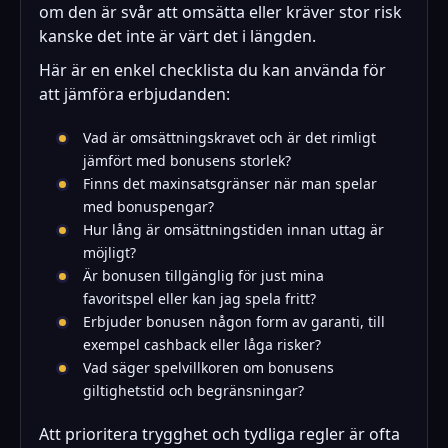
om den är svår att omsätta eller kräver stor risk
kanske det inte är värt det i längden.
Här är en enkel checklista du kan använda för
att jämföra erbjudanden:
Vad är omsättningskravet och är det rimligt
jämfört med bonusens storlek?
Finns det maxinsatsgränser när man spelar
med bonuspengar?
Hur lång är omsättningstiden innan uttag är
möjligt?
Är bonusen tillgänglig för just mina
favoritspel eller kan jag spela fritt?
Erbjuder bonusen någon form av garanti, till
exempel cashback eller låga risker?
Vad säger spelvillkoren om bonusens
giltighetstid och begränsningar?
Att prioritera trygghet och tydliga regler är ofta