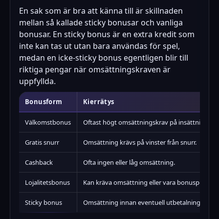
En sak som är bra att känna till är skillnaden
mellan så kallade sticky bonusar och vanliga
bonusar. En sticky bonus är en extra kredit som
inte kan tas ut utan bara användas för spel,
medan en icke-sticky bonus egentligen blir till
riktiga pengar när omsättningskraven är
uppfyllda.
Bonusform
Kierrätys
Välkomstbonus
Oftast högt omsättningskrav på insättning + 
Gratis snurr
Omsättning krävs på vinster från snurr.
Cashback
Ofta ingen eller låg omsättning.
Lojalitetsbonus
Kan kräva omsättning eller vara bonuspoäng.
Sticky bonus
Omsättning innan eventuell utbetalning.