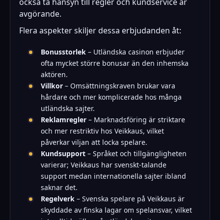
också ta hänsyn till regler och kundservice är
avgörande.
Flera aspekter skiljer dessa erbjudanden åt:
Bonusstorlek
– Utländska casinon erbjuder
ofta mycket större bonusar än den inhemska
aktören.
Villkor
– Omsättningskraven brukar vara
hårdare och mer komplicerade hos många
utländska sajter.
Reklamregler
– Marknadsföring är striktare
och mer restriktiv hos Veikkaus, vilket
påverkar viljan att locka spelare.
Kundsupport
– Språket och tillgängligheten
varierar; Veikkaus har svenskt-talande
support medan internationella sajter ibland
saknar det.
Regelverk
– Svenska spelare på Veikkaus är
skyddade av finska lagar om spelansvar, vilket