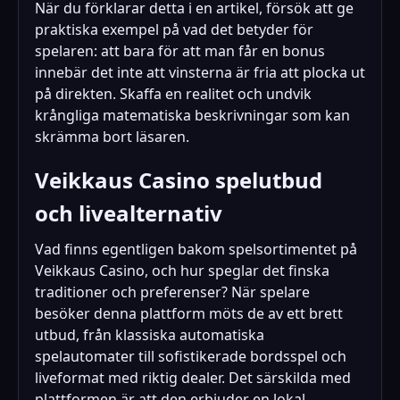
När du förklarar detta i en artikel, försök att ge
praktiska exempel på vad det betyder för
spelaren: att bara för att man får en bonus
innebär det inte att vinsterna är fria att plocka ut
på direkten. Skaffa en realitet och undvik
krångliga matematiska beskrivningar som kan
skrämma bort läsaren.
Veikkaus Casino spelutbud
och livealternativ
Vad finns egentligen bakom spelsortimentet på
Veikkaus Casino, och hur speglar det finska
traditioner och preferenser? När spelare
besöker denna plattform möts de av ett brett
utbud, från klassiska automatiska
spelautomater till sofistikerade bordsspel och
liveformat med riktig dealer. Det särskilda med
plattformen är att den erbjuder en lokal