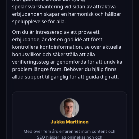
spelansvarshantering vid sidan av attraktiva
erbjudanden skapar en harmonisk och hållbar
spelupplevelse för alla.
Om du är intresserad av att prova ett
erbjudande, är det en god idé att först
kontrollera kontoinformation, se över aktuella
bonusvillkor och säkerställa att alla
verifieringssteg är genomförda för att undvika
problem längre fram. Behöver du hjälp finns
alltid support tillgänglig för att guida dig rätt.
Jukka Marttinen
Med över fem års erfarenhet inom content och
SEO hjälper jag onlinekasinon och