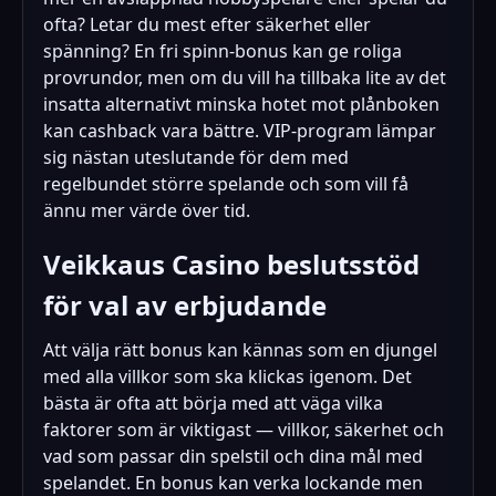
ofta? Letar du mest efter säkerhet eller
spänning? En fri spinn-bonus kan ge roliga
provrundor, men om du vill ha tillbaka lite av det
insatta alternativt minska hotet mot plånboken
kan cashback vara bättre. VIP-program lämpar
sig nästan uteslutande för dem med
regelbundet större spelande och som vill få
ännu mer värde över tid.
Veikkaus Casino beslutsstöd
för val av erbjudande
Att välja rätt bonus kan kännas som en djungel
med alla villkor som ska klickas igenom. Det
bästa är ofta att börja med att väga vilka
faktorer som är viktigast — villkor, säkerhet och
vad som passar din spelstil och dina mål med
spelandet. En bonus kan verka lockande men