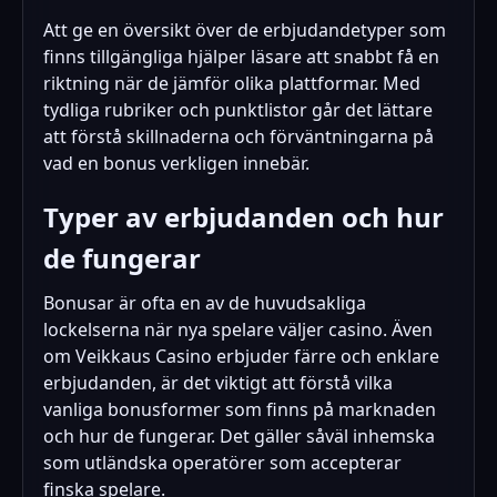
Att ge en översikt över de erbjudandetyper som
finns tillgängliga hjälper läsare att snabbt få en
riktning när de jämför olika plattformar. Med
tydliga rubriker och punktlistor går det lättare
att förstå skillnaderna och förväntningarna på
vad en bonus verkligen innebär.
Typer av erbjudanden och hur
de fungerar
Bonusar är ofta en av de huvudsakliga
lockelserna när nya spelare väljer casino. Även
om Veikkaus Casino erbjuder färre och enklare
erbjudanden, är det viktigt att förstå vilka
vanliga bonusformer som finns på marknaden
och hur de fungerar. Det gäller såväl inhemska
som utländska operatörer som accepterar
finska spelare.