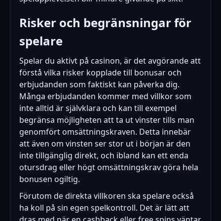
Risker och begränsningar för
spelare
Spelar du aktivt på casinon, är det avgörande att
förstå vilka risker kopplade till bonusar och
erbjudanden som faktiskt kan påverka dig.
Många erbjudanden kommer med villkor som
inte alltid är självklara och kan till exempel
begränsa möjligheten att ta ut vinster tills man
genomfört omsättningskraven. Detta innebär
att även om vinsten ser stor ut i början är den
inte tillgänglig direkt, och ibland kan ett enda
otursdrag eller högt omsättningskrav göra hela
bonusen ogiltig.
Förutom de direkta villkoren ska spelare också
ha koll på sin egen spelkontroll. Det är lätt att
dras med när en cashback eller free spins väntar,