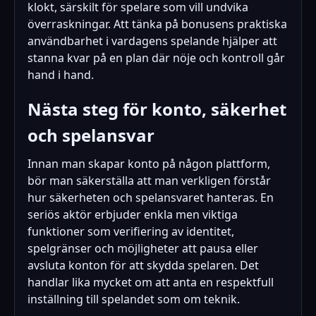
klokt, särskilt för spelare som vill undvika
överraskningar. Att tänka på bonusens praktiska
användbarhet i vardagens spelande hjälper att
stanna kvar på en plan där nöje och kontroll går
hand i hand.
Nästa steg för konto, säkerhet
och spelansvar
Innan man skapar konto på någon plattform,
bör man säkerställa att man verkligen förstår
hur säkerheten och spelansvaret hanteras. En
seriös aktör erbjuder enkla men viktiga
funktioner som verifiering av identitet,
spelgränser och möjligheter att pausa eller
avsluta konton för att skydda spelaren. Det
handlar lika mycket om att anta en respektfull
inställning till spelandet som om teknik.