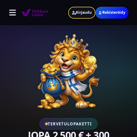
Kirjaudu
Rekisteröidy
Valikko
Pelit
Kirjaudu
Rekisteröinti
Sovellus
Kotiutus
Bonukset
TERVETULOPAKETTI
JOPA 2 500 € + 300