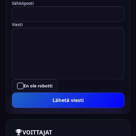
Sähköposti
Viesti
En ole robotti
Lähetä viesti
VOITTAJAT