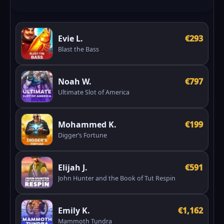
Evie L.
€293
Blast the Bass
Noah W.
€797
Ultimate Slot of America
Mohammed K.
€199
Digger’s Fortune
Elijah J.
€591
John Hunter and the Book of Tut Respin
Emily K.
€1,162
Mammoth Tundra