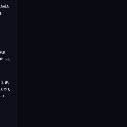
käviä
t
sta
ista,
aluat
teen,
sa