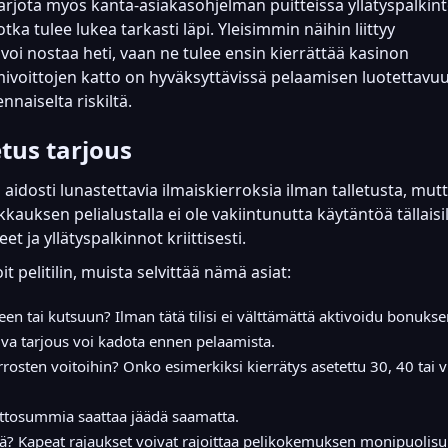
rjota myös kanta-asiakasohjelman puitteissa yllätyspalkint
ka tulee lukea tarkasti läpi. Yleisimmin näihin liittyy
 voi nostaa heti, vaan ne tulee ensin kierrättää kasinon
voittojen katto on hyväksyttävissä pelaamisen luotettavuu
nnaiselta riskiltä.
etus tarjous
aidosti lunastettavia ilmaiskierroksia ilman talletusta, mut
kauksen pelialustalla ei ole vakiintunutta käytäntöä tällaisil
t ja yllätyspalkinnot kriittisesti.
t pelitilin, muista selvittää nämä asiat:
n tai kutsuun? Ilman tätä tilisi ei välttämättä aktivoidu bonuksen
a tarjous voi kadota ennen pelaamista.
errosten voitoihin? Onko esimerkiksi kierrätys asetettu 30, 40 tai v
oittosummia saattaa jäädä saamatta.
mällä? Kapeat rajaukset voivat rajoittaa pelikokemuksen monipuolisu