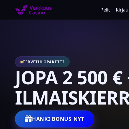
Pelit
Kirja
TERVETULOPAKETTI
JOPA 2 500 € 
ILMAISKIER
HANKI BONUS NYT