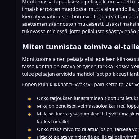
Muutamassa tapauksessa pelaajalle on saatettu ta
ilmaiskierrosten muodossa, mutta aina ehdoilla, jot
kierrätysvaatimus eli bonusvoittoja ei välttämättä
asettaman säännöstön mukaisesti. Lisäksi maksimi
tukevassa mielessä, jotta pelialusta säästyy epäole
Miten tunnistaa toimiva ei-tall
Moni suomalainen pelaaja etsii edelleen kiihkeästi 
tässä kohtaa on oltava erityisen tarkka. Koska Veik
tulee pelaajan arvioida mahdolliset poikkeustilantee
Ennen kuin klikkaat “Hyväksy”-painiketta tai aktivoi
Onko tarjouksen lunastaminen sidottu talletuksee
Mikä on bonuksen voimassaoloaika? Heti loppuv
Millaiset kierrätysvaatimukset liittyvät ilmaiski
korkeammalle?
Onko maksimivoitto rajattu? Jos on, tärkeitä v
Pitääkö pelata vain tietyllä pelillä tai peliryh