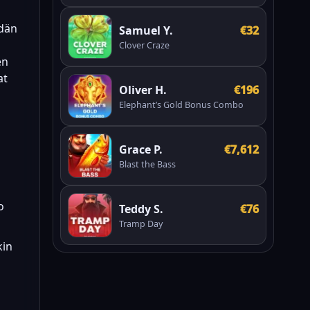
idän
Samuel Y.
€32
Clover Craze
en
at
Oliver H.
€196
Elephant’s Gold Bonus Combo
Grace P.
€7,612
Blast the Bass
o
Teddy S.
€76
Tramp Day
kin