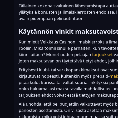
Tällainen kokonaisvaltainen lähestymistapa auttaa
yllätyksiä bonusten ja ilmaiskierrosten ehdoissa. H
avain pidempään pelinautintoon.
Käytännön vinkit maksutavoist
Kun mietit Veikkaus Casinon ilmaiskierroksia ilm
rooliin. Mikä toimii sinulle parhaiten, kun tavoitte
kiinni pitäen? Monet uuden pelaajan
tarjoukset
va
joten maksutavan on täytettävä tietyt ehdot, joih
Erityisesti klubi- tai verkkopankkimaksut ovat suosi
kirjautuvat nopeasti. Kuitenkin myös prepaid-
mak
pitää kulut kurissa tai vältät suoria linkityksiä pa
onko haluamallasi maksutavalla mahdollisuus lunas
tarjouksen ehdot voivat estää tiettyjen maksutap
Älä unohda, että pelibudjettiin vaikuttavat myös
panosten asettamista. On viisasta asettaa maksim
rikkomista, mikä voisi johtaa muun muassa voitt