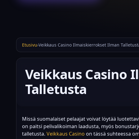
Etusivu
Veikkaus Casino Ilmaiskierrokset Ilman Talletust
›
Veikkaus Casino I
Talletusta
Missä suomalaiset pelaajat voivat löytää luotettavia
on paitsi pelivalikoiman laadusta, myös bonustarjo
talletusta.
Veikkaus Casino
on tässä suhteessa oma