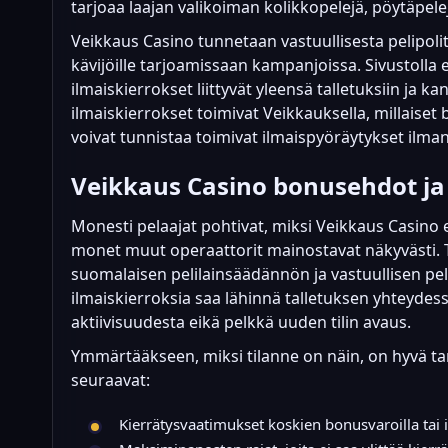
tarjoaa laajan valikoiman kolikkopelejä, pöytäpelejä
Veikkaus Casino tunnetaan vastuullisesta pelipoli
kävijöille tarjoamissaan kampanjoissa. Sivustolla e
ilmaiskierrokset liittyvät yleensä talletuksiin ja k
ilmaiskierrokset toimivat Veikkauksella, millaiset 
voivat tunnistaa toimivat ilmaispyöräytykset ilman
Veikkaus Casino bonusehdot ja
Monesti pelaajat pohtivat, miksi Veikkaus Casino ei 
monet muut operaattorit mainostavat näkyvästi. T
suomalaisen pelilainsäädännön ja vastuullisen pela
ilmaiskierroksia saa lähinnä talletuksen yhteydess
aktiivisuudesta eikä pelkkä uuden tilin avaus.
Ymmärtääkseen, miksi tilanne on näin, on hyvä ta
seuraavat:
Kierrätysvaatimukset koskien bonusvaroilla tai 