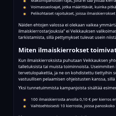
Maksimipanosten rajat, joita ei saa ylittää kierr
Voimassaoloajat, jotka määrittävät, kuinka pitkä
Pelikohtaiset rajoitukset, joissa ilmaiskierrokset
Näiden ehtojen valossa ei olekaan vaikea ymmärtää,
ilmaiskierrostarjouksia” ei Veikkauksen valikoimass
tarkistamista, sillä pettymykset tulevat usein niistä
Miten ilmaiskierrokset toimiva
Kun ilmaiskierroksista puhutaan Veikkauksen yhtey
talletuksista tai muista toiminnoista. Useimmiten 
tervetulopakettia, ja ne on kohdistettu tiettyihin 
vastuullisen pelaamisen ohjeistusten kanssa, sillä
Yksi tunnetuimmista kampanjoista sisältää esimer
100 ilmaiskierrosta arvolla 0,10 € per kierros 
Vaihtoehtoisesti 10 kierrosta, joissa panoskoko o