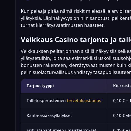
Kun pelaaja pitää nämä riskit mielessä ja arvioi t
yllätyksiä. Läpinäkyvyys on niin sanotusti pelikent
turhat kierrätysvaatimusten haasteet.
Veikkaus Casino tarjonta ja ta
Veikkauksen pelitarjonnan sisällä näkyy siis selke
yllätysetuihin, joita saa esimerkiksi uskollisuuso
bonusten rakenteen, kierrätysvaatimusten kuin ki
pelin suola: turvallisuus yhdistyy tasapuolisuuteen
Tarjoustyyppi
Kierrost
Talletusperusteinen
tervetuliaisbonus
0,10 € – 
Kanta-asiakasyllätykset
0,10 € y
Erityistapahtumien ilmaiskierrokset
0,05 € – 