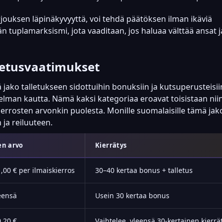
arjouksen läpinäkyvyyttä, voi tehdä päätöksen ilman ikäviä
än tuplamarksismi, jota vaaditaan, jos haluaa välttää ansat j
lletusvaatimukset
ä jako talletukseen sidottuihin bonuksiin ja kutsuperusteisii
hjelman kautta. Nämä kaksi kategoriaa eroavat toisistaan nii
errosten arvonkin puolesta. Monille suomalaisille tämä jak
 ja reiluuteen.
en arvo
Kierrätys
1,00 € per ilmaiskierros
30–40 kertaa bonus + talletus
leensä
Usein 30 kertaa bonus
0,20 €
Vaihtelee, yleensä 30-kertainen kierrä