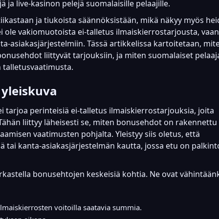
 ja live-kasinon pelejä suomalaisille pelaajille.
tiikastaan ja tiukoista säännöksistään, mikä näkyy myös he
i ole vakiomuotoista ei-talletus ilmaiskierrostarjousta, vaan
anta-asiakasjärjestelmiin. Tässä artikkelissa kartoitetaan, mit
bonusehdot liittyvät tarjouksiin, ja miten suomalaiset pelaaj
 talletusvaatimusta.
 yleiskuva
tarjoa perinteisiä ei-talletus ilmaiskierrostarjouksia, joita
ähän liittyy läheisesti se, miten bonusehdot on rakennettu
amisen vaatimusten pohjalta. Yleistyy siis oletus, että
ä tai kanta-asiakasjärjestelmän kautta, jossa etu on palkint
rkastella bonusehtojen keskeisiä kohtia. Ne ovat vähintään
ilmaiskierrosten voitoilla saatavia summia.