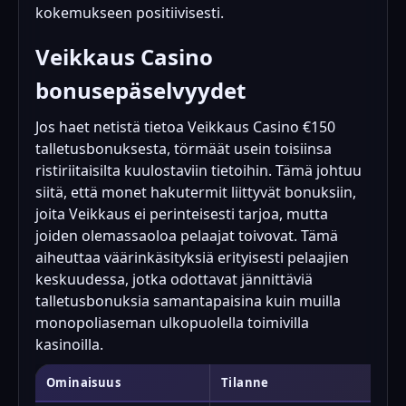
kokemukseen positiivisesti.
Veikkaus Casino
bonusepäselvyydet
Jos haet netistä tietoa Veikkaus Casino €150
talletusbonuksesta, törmäät usein toisiinsa
ristiriitaisilta kuulostaviin tietoihin. Tämä johtuu
siitä, että monet hakutermit liittyvät bonuksiin,
joita Veikkaus ei perinteisesti tarjoa, mutta
joiden olemassaoloa pelaajat toivovat. Tämä
aiheuttaa väärinkäsityksiä erityisesti pelaajien
keskuudessa, jotka odottavat jännittäviä
talletusbonuksia samantapaisina kuin muilla
monopoliaseman ulkopuolella toimivilla
kasinoilla.
Ominaisuus
Tilanne