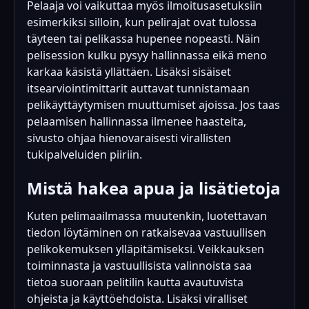
Pelaaja voi vaikuttaa myös ilmoitusasetuksiin
esimerkiksi silloin, kun pelirajat ovat tulossa
täyteen tai pelikassa hupenee nopeasti. Näin
pelisession kulku pysyy hallinnassa eikä meno
karkaa käsistä yllättäen. Lisäksi sisäiset
itsearviointimittarit auttavat tunnistamaan
pelikäyttäytymisen muuttumiset ajoissa. Jos taas
pelaamisen hallinnassa ilmenee haasteita,
sivusto ohjaa hienovaraisesti virallisten
tukipalveluiden piiriin.
Mistä hakea apua ja lisätietoja
Kuten pelimaailmassa muutenkin, luotettavan
tiedon löytäminen on ratkaisevaa vastuullisen
pelikokemuksen ylläpitämiseksi. Veikkauksen
toiminnasta ja vastuullisista valinnoista saa
tietoa suoraan pelitilin kautta avautuvista
ohjeista ja käyttöehdoista. Lisäksi viralliset