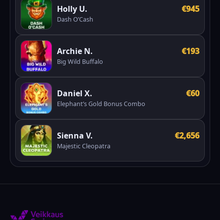
Holly U.
€945
Dash O’Cash
Archie N.
€193
Big Wild Buffalo
Daniel X.
€60
Elephant’s Gold Bonus Combo
Sienna V.
€2,656
Majestic Cleopatra