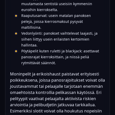
muutamasta sentistä useisiin kymmeniin
euroihin kierrokselta.
Raaputusarvat: usein matalan panoksen
pelejä, joissa kierrosmaksut pysyvät
maltillisina.
Vedonlyönti: panokset vaihtelevat laajasti, ja
siihen liittyy usein erilaisten kertoimien
hallintaa.
Pöytäpelit kuten ruletti ja blackjack: asettavat
panosrajat kierroksittain, ja niissä peliä
rytmittävät säännöt.
Moninpelit ja erikoishaust paistavat erityisesti
poikkeuksena, joissa panosrajoitukset voivat olla
joustavammat tai pelaajalle tarjotaan enemmän
omaehtoista kontrollia pelikassan käytössä. Eri
pelityypit vaativat pelaajalta aktiivista riskien
arviointia ja pelibudjetin jatkuvaa tarkkailua.
Esimerkiksi slotit voivat olla houkutus nopeisiin