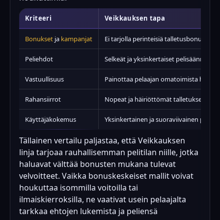
Kriteeri
Veikkauksen tapa
Bonukset
ja
kampanjat
Ei tarjolla perinteisiä talletusbonuksia 
Peliehdot
Selkeät ja yksinkertaiset pelisäännöt i
Vastuullisuus
Painottaa pelaajan omatoimista hallintaa
Rahansiirrot
Nopeat ja häiriöttömät talletukset ja 
Käyttäjäkokemus
Yksinkertainen ja suoraviivainen peliko
Tällainen vertailu paljastaa, että Veikkauksen
linja tarjoaa rauhallisemman pelitilan niille, jotka
haluavat välttää bonusten mukana tulevat
velvoitteet. Vaikka bonuskeskeiset mallit voivat
houkuttaa isommilla voitoilla tai
ilmaiskierroksilla, ne vaativat usein pelaajalta
tarkkaa ehtojen lukemista ja peliensä