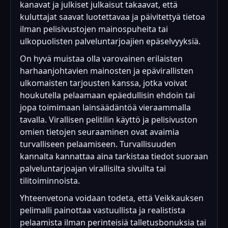
kanavat ja julkiset julkaisut takaavat, että
kuluttajat saavat luotettavaa ja päivitettyä tietoa
ilman pelisivustojen mainospuheita tai
ulkopuolisten palveluntarjoajien epäselvyyksiä.
On hyvä muistaa olla varovainen erilaisten
harhaanjohtavien mainosten ja epävirallisten
ulkomaisten tarjousten kanssa, jotka voivat
houkutella pelaamaan epäedullisin ehdoin tai
jopa toimimaan lainsäädäntöä vieraammalla
tavalla. Virallisen pelitilin käyttö ja pelisivuston
omien tietojen seuraaminen ovat avaimia
turvalliseen pelaamiseen. Turvallisuuden
kannalta kannattaa aina tarkistaa tiedot suoraan
palveluntarjoajan virallisilta sivuilta tai
tilitoiminnoista.
Yhteenvetona voidaan todeta, että Veikkauksen
pelimalli painottaa vastuullista ja realistista
pelaamista ilman perinteisiä talletusbonuksia tai