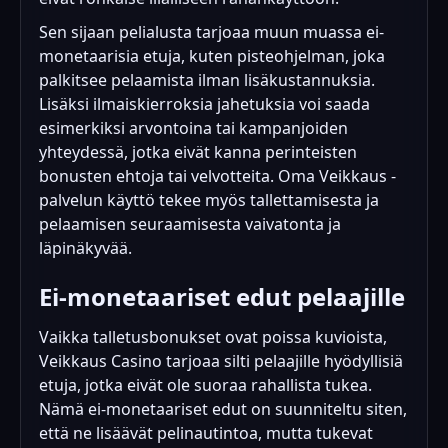
Sen sijaan pelialusta tarjoaa muun muassa ei-
monetaarisia etuja, kuten pisteohjelman, joka
palkitsee pelaamista ilman lisäkustannuksia.
Lisäksi ilmaiskierroksia jahetuksia voi saada
esimerkiksi arvontoina tai kampanjoiden
yhteydessä, jotka eivät kanna perinteisten
bonusten ehtoja tai velvotteita. Oma Veikkaus -
palvelun käyttö tekee myös tallettamisesta ja
pelaamisen seuraamisesta vaivatonta ja
läpinäkyvää.
Ei-monetaariset edut pelaajille
Vaikka talletusbonukset ovat poissa kuvioista,
Veikkaus Casino tarjoaa silti pelaajille hyödyllisiä
etuja, jotka eivät ole suoraa rahallista tukea.
Nämä ei-monetaariset edut on suunniteltu siten,
että ne lisäävät pelinautintoa, mutta tukevat