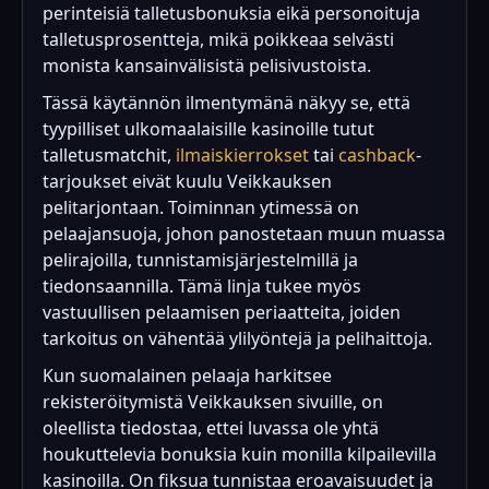
perinteisiä talletusbonuksia eikä personoituja
talletusprosentteja, mikä poikkeaa selvästi
monista kansainvälisistä pelisivustoista.
Tässä käytännön ilmentymänä näkyy se, että
tyypilliset ulkomaalaisille kasinoille tutut
talletusmatchit,
ilmaiskierrokset
tai
cashback
-
tarjoukset eivät kuulu Veikkauksen
pelitarjontaan. Toiminnan ytimessä on
pelaajansuoja, johon panostetaan muun muassa
pelirajoilla, tunnistamisjärjestelmillä ja
tiedonsaannilla. Tämä linja tukee myös
vastuullisen pelaamisen periaatteita, joiden
tarkoitus on vähentää ylilyöntejä ja pelihaittoja.
Kun suomalainen pelaaja harkitsee
rekisteröitymistä Veikkauksen sivuille, on
oleellista tiedostaa, ettei luvassa ole yhtä
houkuttelevia bonuksia kuin monilla kilpailevilla
kasinoilla. On fiksua tunnistaa eroavaisuudet ja