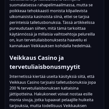
suomalaisessa rahapelimaailmassa, mutta se
poikkeaa tehokkaasti monista kilpailevista
ulkomaisista kasinoista siinä, ettei se tarjoa
perinteisiä talletusbonuksia. Tässä artikkelissa
pureudutaan siihen, mitä tämä tarkoittaa
käytännössä ja millaisia vaihtoehtoja pelureilla
on, kun tervetuliaisbonuksesta haaveilu ei
kannakaan Veikkauksen kohdalla hedelmää.
Veikkaus Casino ja
tervetuliaisbonusmyytit
Internetissä kiertää useita käsityksiä siitä, että
Veikkaus Casino tarjoaisi talletusbonuksia jopa
200 % tervetuliaisbonuksen kaltaisina
jättipotteina. Hakukoneet voivat nostaa esille
monia sivuja, jotka lupaavat pelaajille huikeita
tarjouksia, mutta todellisuus Veikkauksen