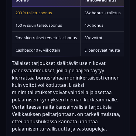
200 %
talletusbonus
35x bonus + talletus
20 €
150 % suuri talletusbonus
40x bonus
10 €
Ilmaiskierrokset tervetuliaisbonus
30x voitot
15 €
Cashback 10 % viikottain
Ei panosvaatimusta
Ei v
Tällaiset tarjoukset sisältävät usein kovat
panosvaatimukset, joilla pelaajien täytyy
kierrättää bonusrahaa moninkertaisesti ennen
kuin voitot voi kotiuttaa. Lisäksi
minimitalletukset voivat vaihdella ja asettaa
pelaamisen kynnyksen hieman korkeammalle.
Vertailtaessa näitä kansainvälisiä tarjouksia
Veikkauksen pelitarjontaan, on tärkeä muistaa,
ettei bonushukassa kannata unohtaa
pelaamisen turvallisuutta ja vastuupelejä.