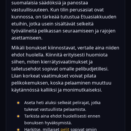
suomalaisia säädöksiä ja panostaa
vastuullisuuteen. Kun tilin perusasiat ovat
kunnossa, on tärkeää tutustua Etuasiakkuuden
etuihin, jotka usein sisältävät selkeitä
työvälineitä pelikassan seuraamiseen ja rajojen
asettamiseen.
Mikäli bonukset kiinnostavat, vertaile aina niiden
ehdot huolella. Kiinnitä erityisesti huomiota
siihen, miten kierrätysvaatimukset ja
talletusehdot sopivat omalle pelibudjetillesi.
Liian korkeat vaatimukset voivat pilata
pelikokemuksen, koska pelaaminen muuttuu
käytännössä kalliiksi ja monimutkaiseksi.
Aseta heti aluksi selkeät pelirajat, jotka
tukevat vastuullista pelaamista.
Tarkista aina ehdot huolellisesti ennen
bonuksen hyväksymistä.
Harkitse, millaiset
pelit
sopivat omiin