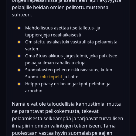
pelaajille heidän omien pelitottumustensa
suhteen.
Mahdollisuus asettaa itse talletus- ja
tappiorajoja reaaliaikaisesti.
Omistettu asiakastuki vastuullista pelaamista
varten.
Oma Etuasiakkuus-järjestelmä, joka palkitsee
pelaajia ilman rahallisia etuja.
Suomalaisten pelien eksklusiivisuus, kuten
Suomi-
kolikkopelit
ja Lotto.
Helppo pääsy erilaisiin jackpot-peleihin ja
arpoihin.
Nämä eivät ole taloudellisia kannustimia, mutta
ne parantavat pelikokemusta, tekevät
pelaamisesta selkeämpää ja tarjoavat turvallisen
ilmapiirin omien valintojen tekemiseen. Tämä
puolestaan vastaa hyvin suomalaispelaajien