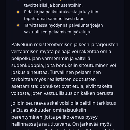
tavoitteisiisi ja bonusehtoihin.
Pidä kirjaa pelikulutuksesta ja käy tilin
tapahtumat säännöllisesti läpi.
Tarvittaessa hyödynnä palveluntarjoajan
vastuullisen pelaamisen työkaluja.
Palveluun rekisteröitymisen jälkeen ja tarjousten
vertaamisen myötä pelaaja voi rakentaa omia
pelipolkujaan varmemmin ja vältellä
sudenkuoppia, joita bonuksiin sitoutuminen voi
joskus aiheuttaa. Turvallinen pelaaminen
tarkoittaa myös realististen odotusten
asettamista: bonukset ovat etuja, eivät takeita
voitosta, joten vastuullisuus on kaiken perusta.
Jolloin seuraava askel voisi olla pelitilin tarkistus
ja Etuasiakkuuden ominaisuuksiin
perehtyminen, jotta pelikokemus pysyy
hallinnassa ja nautittavana. On järkevää myös