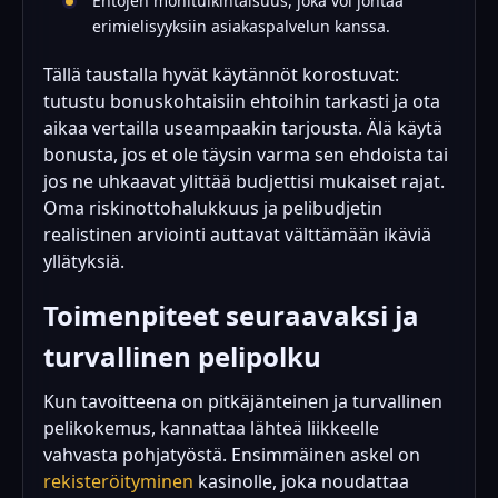
Ehtojen monitulkintaisuus, joka voi johtaa
erimielisyyksiin asiakaspalvelun kanssa.
Tällä taustalla hyvät käytännöt korostuvat:
tutustu bonuskohtaisiin ehtoihin tarkasti ja ota
aikaa vertailla useampaakin tarjousta. Älä käytä
bonusta, jos et ole täysin varma sen ehdoista tai
jos ne uhkaavat ylittää budjettisi mukaiset rajat.
Oma riskinottohalukkuus ja pelibudjetin
realistinen arviointi auttavat välttämään ikäviä
yllätyksiä.
Toimenpiteet seuraavaksi ja
turvallinen pelipolku
Kun tavoitteena on pitkäjänteinen ja turvallinen
pelikokemus, kannattaa lähteä liikkeelle
vahvasta pohjatyöstä. Ensimmäinen askel on
rekisteröityminen
kasinolle, joka noudattaa