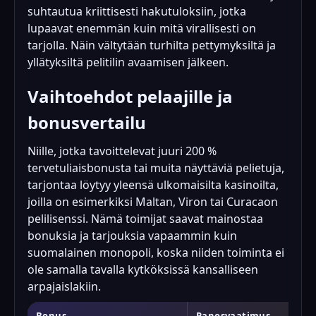
suhtautua kriittisesti hakutuloksiin, jotka
lupaavat enemmän kuin mitä virallisesti on
tarjolla. Näin vältytään turhilta pettymyksiltä ja
yllätyksiltä pelitilin avaamisen jälkeen.
Vaihtoehdot pelaajille ja
bonusvertailu
Niille, jotka tavoittelevat juuri 200 %
tervetuliaisbonusta tai muita näyttäviä pelietuja,
tarjontaa löytyy yleensä ulkomaisilta kasinoilta,
joilla on esimerkiksi Maltan, Viron tai Curacaon
pelilisenssi. Nämä toimijat saavat mainostaa
bonuksia ja tarjouksia vapaammin kuin
suomalainen monopoli, koska niiden toiminta ei
ole samalla tavalla kytköksissä kansalliseen
arpajaislakiin.
Bonus
Panosvaatimus
Min