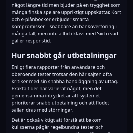
något längre tid men bjuder på en trygghet som
många finska spelare uppriktigt uppskattar. Kort
och e-plånböcker erbjuder smarta
kompromisser – snabbare än banköverföring i
många fall, men inte alltid i klass med Siirto vad
gäller responstid.
Hur snabbt går utbetalningar
Enligt flera rapporter från användare och
oberoende tester trotsar den här sajten ofta
kritiker med sin snabba handläggning av uttag.
Exakta tider har varierat något, men det
gemensamma intrycket är att systemet
prioriterar snabb utbetalning och att flödet
sällan dras med störningar.
Det är också viktigt att förstå att bakom
kulisserna pågår regelbundna tester och