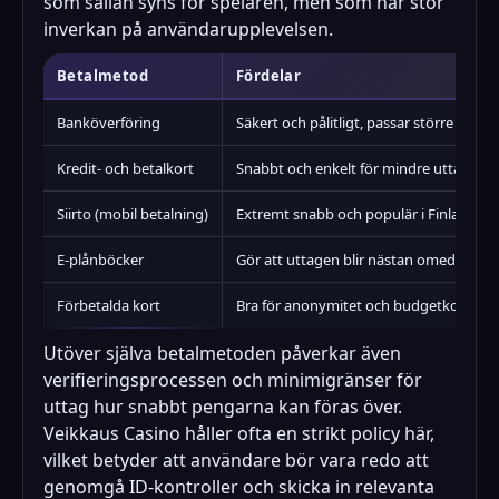
som sällan syns för spelaren, men som har stor
inverkan på användarupplevelsen.
Betalmetod
Fördelar
Banköverföring
Säkert och pålitligt, passar större belop
Kredit- och betalkort
Snabbt och enkelt för mindre uttag.
Siirto (mobil betalning)
Extremt snabb och populär i Finland.
E-plånböcker
Gör att uttagen blir nästan omedelbara
Förbetalda kort
Bra för anonymitet och budgetkontroll.
Utöver själva betalmetoden påverkar även
verifieringsprocessen och minimigränser för
uttag hur snabbt pengarna kan föras över.
Veikkaus Casino håller ofta en strikt policy här,
vilket betyder att användare bör vara redo att
genomgå ID-kontroller och skicka in relevanta