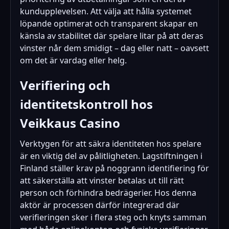
kundupplevelsen. Att välja att hålla systemet
löpande optimerat och transparent skapar en
känsla av stabilitet där spelare litar på att deras
vinster når dem smidigt – dag eller natt – oavsett
om det är vardag eller helg.
Verifiering och
identitetskontroll hos
Veikkaus Casino
Verktygen för att säkra identiteten hos spelare
är en viktig del av pålitligheten. Lagstiftningen i
Finland ställer krav på noggrann identifiering för
att säkerställa att vinster betalas ut till rätt
person och förhindra bedrägerier. Hos denna
aktör är processen därför integrerad där
verifieringen sker i flera steg och knyts samman