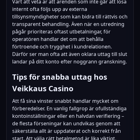
Värt att veta är att ärenden som inte går att lösa
internt ofta följs upp av externa
tillsynsmyndigheter som kan bidra till rättvis och
transparent behandling. Även när en utredning
pågår prioriteras oftast utbetalningar, för
operatören handlar det om att behålla
förtroende och trygghet i kundrelationen.
Därför ser man ofta att även oklara uttag till slut
landar på ditt konto efter noggrann granskning.
Tips för snabba uttag hos
Veikkaus Casino
Att få sina vinster snabbt handlar mycket om
förberedelser. En vanlig fallgrop är ofullständiga
kontoinställningar eller en halvdan verifiering –
de flesta förseningar kan undvikas genom att
säkerställa allt är uppdaterat och korrekt från
start. Att välja rätt betalmetod är lika viktigt,