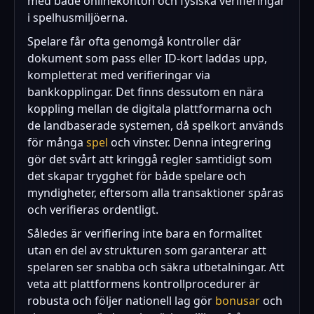
med både onlinekonton och fysiska verifieringar
i spelhusmiljöerna.
Spelare får ofta genomgå kontroller där
dokument som pass eller ID-kort laddas upp,
kompletterat med verifieringar via
bankkopplingar. Det finns dessutom en nära
koppling mellan de digitala plattformarna och
de landbaserade systemen, då spelkort används
för många
spel
och vinster. Denna integrering
gör det svårt att kringgå regler samtidigt som
det skapar trygghet för både spelare och
myndigheter, eftersom alla transaktioner spåras
och verifieras ordentligt.
Således är verifiering inte bara en formalitet
utan en del av strukturen som garanterar att
spelaren ser snabba och säkra utbetalningar. Att
veta att plattformens kontrollprocedurer är
robusta och följer nationell lag gör
bonusar
och