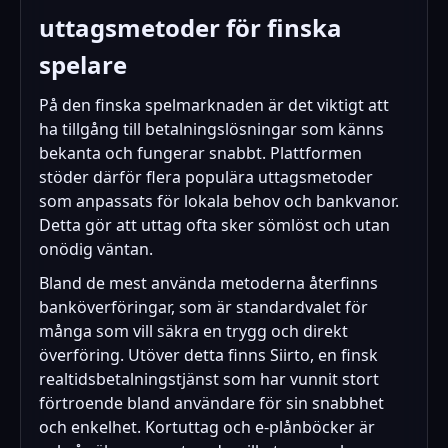
uttagsmetoder för finska
spelare
På den finska spelmarknaden är det viktigt att
ha tillgång till betalningslösningar som känns
bekanta och fungerar snabbt. Plattformen
stöder därför flera populära uttagsmetoder
som anpassats för lokala behov och bankvanor.
Detta gör att uttag ofta sker sömlöst och utan
onödig väntan.
Bland de mest använda metoderna återfinns
banköverföringar, som är standardvalet för
många som vill säkra en trygg och direkt
överföring. Utöver detta finns Siirto, en finsk
realtidsbetalningstjänst som har vunnit stort
förtroende bland användare för sin snabbhet
och enkelhet. Kortuttag och e-plånböcker är