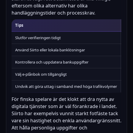
eftersom olika alternativ har olika
handläggningstider och processkrav.
Tips
Varf
Slutför verifieringen tidigt
Undv
Använd Siirto eller lokala banklösningar
Ger 
Kontrollera och uppdatera bankuppgifter
Gara
Välj e-plånbok om tillgängligt
Mini
Undvik att göra uttag i samband med höga trafikvolymer
Mins
För finska spelare är det klokt att dra nytta av
digitala tjänster som är väl förankrade i landet.
Siirto har exempelvis vunnit starkt fotfäste tack
vare sin hastighet och enkla användargränssnitt.
Att hålla personliga uppgifter och