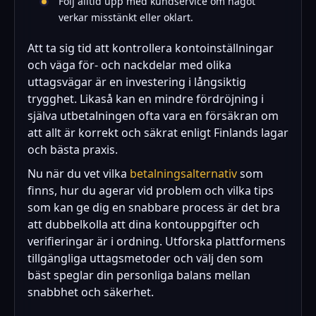
Följ alltid upp med kundservice om något
verkar misstänkt eller oklart.
Att ta sig tid att kontrollera kontoinställningar
och väga för- och nackdelar med olika
uttagsvägar är en investering i långsiktig
trygghet. Likaså kan en mindre fördröjning i
själva utbetalningen ofta vara en försäkran om
att allt är korrekt och säkrat enligt Finlands lagar
och bästa praxis.
Nu när du vet vilka
betalningsalternativ
som
finns, hur du agerar vid problem och vilka tips
som kan ge dig en snabbare process är det bra
att dubbelkolla att dina kontouppgifter och
verifieringar är i ordning. Utforska plattformens
tillgängliga uttagsmetoder och välj den som
bäst speglar din personliga balans mellan
snabbhet och säkerhet.