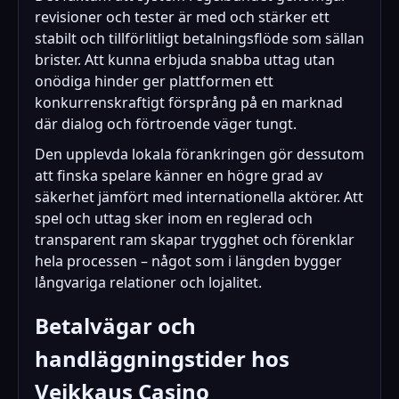
revisioner och tester är med och stärker ett
stabilt och tillförlitligt betalningsflöde som sällan
brister. Att kunna erbjuda snabba uttag utan
onödiga hinder ger plattformen ett
konkurrenskraftigt försprång på en marknad
där dialog och förtroende väger tungt.
Den upplevda lokala förankringen gör dessutom
att finska spelare känner en högre grad av
säkerhet jämfört med internationella aktörer. Att
spel och uttag sker inom en reglerad och
transparent ram skapar trygghet och förenklar
hela processen – något som i längden bygger
långvariga relationer och lojalitet.
Betalvägar och
handläggningstider hos
Veikkaus Casino