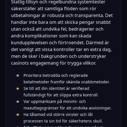
Statlig tillsyn och regelbundna systemtester
säkerställer att samtliga flöden som rör
utbetalningar är robusta och transparenta. Det
handlar inte bara om att skicka pengar snabbt
utan också att undvika fel, bedrägerier och
andra komplikationer som kan skada
kundupplevelsen och förtroendet. Därmed är
det vanligt att vissa kontroller tar en extra dag,
men de sker i bakgrunden och understryker
casinots engagemang för trygga villkor.
Prioritera betrodda och reglerade
betalmetoder framför okända snabbmetoder.
Se till att din identitet är verifierad
fullständigt för att slippa extra kontroll.
Var uppmärksam på minimi- och
maxuttagsgränser för att undvika avvisningar.
Ha tålamod vid större vinster och låt
processen ta sin tid för säkerhetens skull.